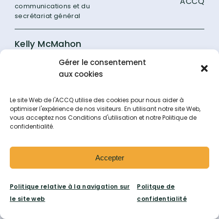
ACCQ
communications et du
secrétariat général
Kelly McMahon
Gérer le consentement
Directrice adjointe des
Cégep Heritage
études – Registraire
aux cookies
Anja Vroomen
Le site Web de l'ACCQ utilise des cookies pour nous aider à
optimiser l'expérience de nos visiteurs. En utilisant notre site Web,
vous acceptez nos Conditions d'utilisation et notre Politique de
Coordonnatrice – Services
Cégep Vanier
confidentialité.
professionnels
Comité des
Accepter
présidences de
sections locales —
Politique relative à la navigation sur
Politque de
le site web
confidentialité
PSL