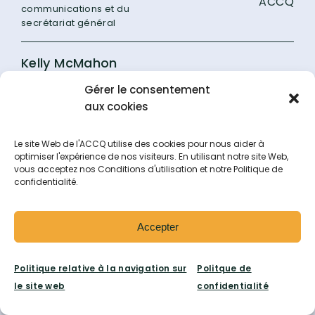
ACCQ
communications et du
secrétariat général
Kelly McMahon
Gérer le consentement
Directrice adjointe des
Cégep Heritage
études – Registraire
aux cookies
Anja Vroomen
Le site Web de l'ACCQ utilise des cookies pour nous aider à
optimiser l'expérience de nos visiteurs. En utilisant notre site Web,
vous acceptez nos Conditions d'utilisation et notre Politique de
Coordonnatrice – Services
Cégep Vanier
confidentialité.
professionnels
Comité des
Accepter
présidences de
sections locales —
Politique relative à la navigation sur
Politque de
le site web
confidentialité
PSL