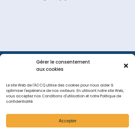
Gérer le consentement
FAQ
Portail
Nous
aux cookies
membre
joindre
Le site Web de l'ACCQ utilise des cookies pour nous aider à
optimiser l'expérience de nos visiteurs. En utilisant notre site Web,
vous acceptez nos Conditions d'utilisation et notre Politique de
Tous droits réservés
2026
confidentialité.
Politique de navigation sur le site web
Politique de confidentialité
Accepter