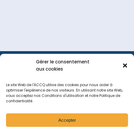
Gérer le consentement
FAQ
Portail
Nous
aux cookies
membre
joindre
Le site Web de l'ACCQ utilise des cookies pour nous aider à
optimiser l'expérience de nos visiteurs. En utilisant notre site Web,
vous acceptez nos Conditions d'utilisation et notre Politique de
Tous droits réservés
2026
confidentialité.
Politique de navigation sur le site web
Politique de confidentialité
Accepter