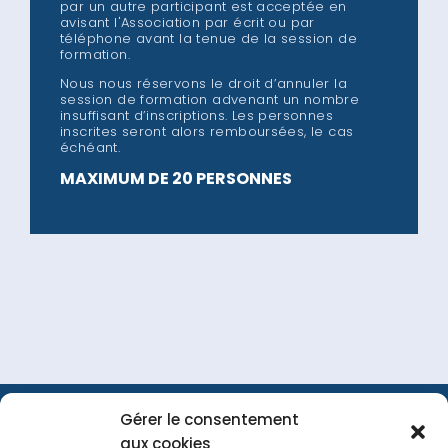
par un autre participant est acceptée en
avisant l'Association par écrit ou par
téléphone avant la tenue de la session de
formation.
Nous nous réservons le droit d’annuler la
session de formation advenant un nombre
insuffisant d’inscriptions. Les personnes
inscrites seront alors remboursées, le cas
échéant.
MAXIMUM DE 20 PERSONNES
Gérer le consentement
FAQ
Portail
Nous
aux cookies