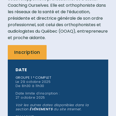
Coaching Ourselves. Elle est orthophoniste dans
les réseaux de la santé et de l’éducation,
présidente et directrice générale de son ordre
professionnel, soit celui des orthophonistes et
audiologistes du Québec (OOAQ), entrepreneure
et proche aidante.
Inscription
DATE
GROUPE 1 * COMPLET
Le 29 octobre 2025
De 8h30 à 11h30
Date limite d'inscription :
27 octobre 2025
Voir les autres dates disponibles dans la
section
ÉVÉNEMENTS
du site Internet.