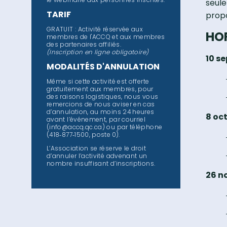
seule
TARIF
prop
GRATUIT : Activité réservée aux
HO
membres de l'ACCQ et aux membres
des partenaires affiliés.
(Inscription en ligne obligatoire)
10 s
MODALITÉS D'ANNULATION
Même si cette activité est offerte
gratuitement aux membres, pour
des raisons logistiques, nous vous
remercions de nous aviser en cas
d’annulation, au moins 24 heures
8 oc
avant l’événement, par courriel
(info@accq.qc.ca) ou par téléphone
(418‑877‑1500, poste 0).
L’Association se réserve le droit
d’annuler l’activité advenant un
nombre insuffisant d’inscriptions.
26 n