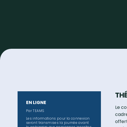
TH
EN LIGNE
Le co
Par TEAMS
cadre
Les informations pour la connexion
offer
seront transmises la journée avant
le webinaire aux personnes inscrites.