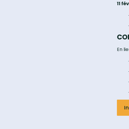
11 fé
CO
En li
I