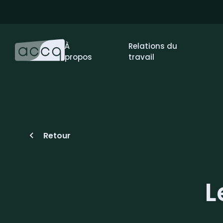
À
Relations du
propos
travail
Retour
L