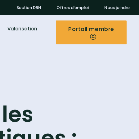
Section DRH
Offres d'emploi
Nous joindre
Portail membre
Valorisation
 les
iques :