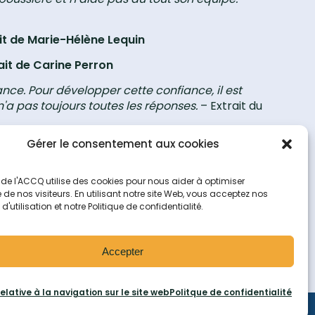
it de Marie-Hélène Lequin
ait de Carine Perron
ance. Pour développer cette confiance, il est
'a pas toujours toutes les réponses.
– Extrait du
Gérer le consentement aux cookies
adres des cégeps se tiendra le 24 avril
 remarquable des membres de l’ACCQ!
 de l'ACCQ utilise des cookies pour nous aider à optimiser
e de nos visiteurs. En utilisant notre site Web, vous acceptez nos
'utilisation et notre Politique de confidentialité.
Accepter
relative à la navigation sur le site web
Politque de confidentialité
le site web
Politique de confidentialité