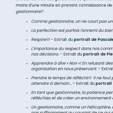
moins d’une minute en prenant connaissance de l
gestionnaire?
Comme gestionnaire, on ne court pas un 
La perfection est parfois l'ennemi du bien
Respire!!!
– Extrait du
portrait de Pasca
L'importance du respect dans nos communi
nos décisions.
– Extrait du
portrait de Pi
Apprendre à dire « Non »! En refusant d
organisation en nous préservant.
– Extrai
Prendre le temps de réfléchir!! Il ne fau
attendre à demain...
– Extrait du
portrait
En tant que gestionnaire, la patience p
réfléchies et de créer un environnement de
Un gestionnaire, comme un hélicoptère, doi
pas suffisamment au courant de ce qui se p