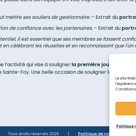
aut mettre ses souliers de gestionnaire.
– Extrait du
portra
ation de confiance avec les partenaires.
– Extrait du
portr
entiel, il est essentiel que ses membres se fassent confi
n célébrant les réussites et en reconnaissant que l'on n
 l’activité qui vise à souligner
la première journée des c
 Sainte-Foy. Une belle occasion de souligner le travail
Le site Web
l'expérienc
Conditions d
Politique 
Tous droits réservés
2026
|
Politique de navigation sur 