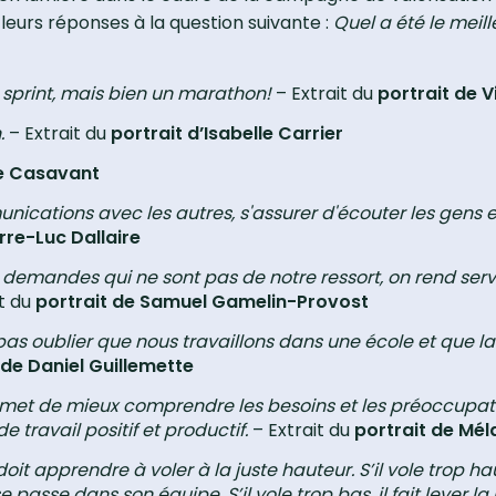
eurs réponses à la question suivante :
Quel a été le mei
sprint, mais bien un marathon!
– Extrait du
portrait de 
.
– Extrait du
portrait d’Isabelle Carrier
le Casavant
cations avec les autres, s'assurer d'écouter les gens et
erre-Luc Dallaire
es demandes qui ne sont pas de notre ressort, on rend se
t du
portrait de Samuel Gamelin-Provost
t pas oublier que nous travaillons dans une école et que l
 de Daniel Guillemette
ermet de mieux comprendre les besoins et les préoccupat
 travail positif et productif.
– Extrait du
portrait de Mé
t apprendre à voler à la juste hauteur. S’il vole trop hau
asse dans son équipe. S’il vole trop bas, il fait lever la