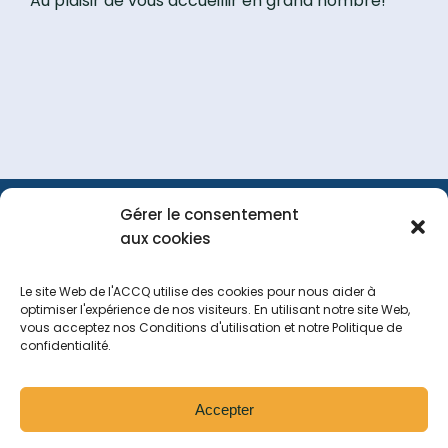
Au plaisir de vous accueillir en grand nombre!
Gérer le consentement
FAQ
Portail
Nous
aux cookies
membre
joindre
Le site Web de l'ACCQ utilise des cookies pour nous aider à
optimiser l'expérience de nos visiteurs. En utilisant notre site Web,
vous acceptez nos Conditions d'utilisation et notre Politique de
Tous droits réservés
2026
confidentialité.
Politique de navigation sur le site web
Politique de confidentialité
Accepter