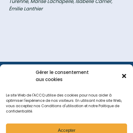
Turenne, Marise Lachapelle, Isabelle Carrier,
Émilie Lanthier
Gérer le consentement
FAQ
Portail
Nous
aux cookies
membre
joindre
Le site Web de l'ACCQ utilise des cookies pour nous aider à
optimiser l'expérience de nos visiteurs. En utilisant notre site Web,
vous acceptez nos Conditions d'utilisation et notre Politique de
Tous droits réservés
2026
confidentialité.
Politique de navigation sur le site web
Politique de confidentialité
Accepter