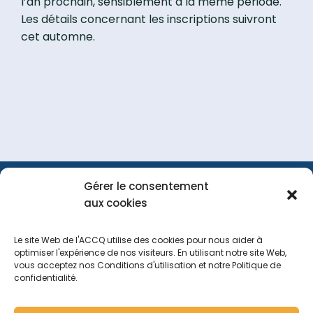
l’an prochain, sensiblement à la même période.
Les détails concernant les inscriptions suivront
cet automne.
Gérer le consentement
FAQ
Portail
Nous
aux cookies
membre
joindre
Le site Web de l'ACCQ utilise des cookies pour nous aider à
optimiser l'expérience de nos visiteurs. En utilisant notre site Web,
vous acceptez nos Conditions d'utilisation et notre Politique de
Tous droits réservés
2026
confidentialité.
Politique de navigation sur le site web