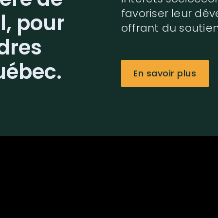
favoriser leur dé
l, pour
offrant du soutien
adres
uébec.
En savoir plus