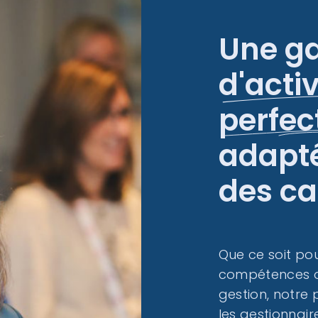
Une g
d'activ
perfe
adapté
des ca
Que ce soit po
compétences o
gestion, notre
les gestionnaire