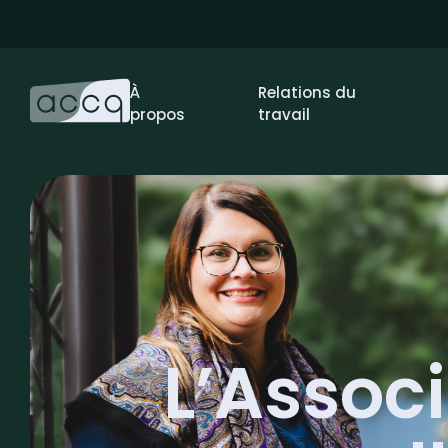
À
Relations du
propos
travail
L’Assoc