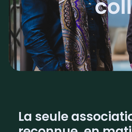
col
La seule associati
reconnue, en mati