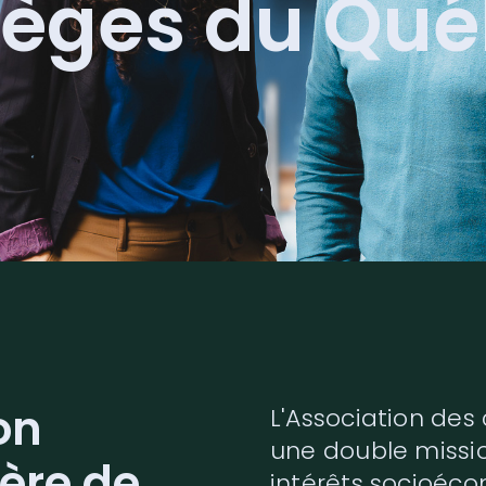
lèges du Qu
on
L'Association des
une double missio
ère de
intérêts socioéc