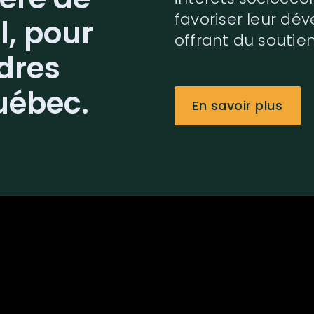
favoriser leur dé
l, pour
offrant du soutien
adres
uébec.
En savoir plus