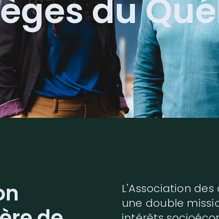
lèges du Qu
on
L'Association des
une double missio
ère de
intérêts socioéc