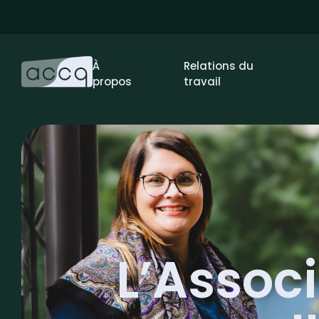
À
Relations du
propos
travail
L’Assoc