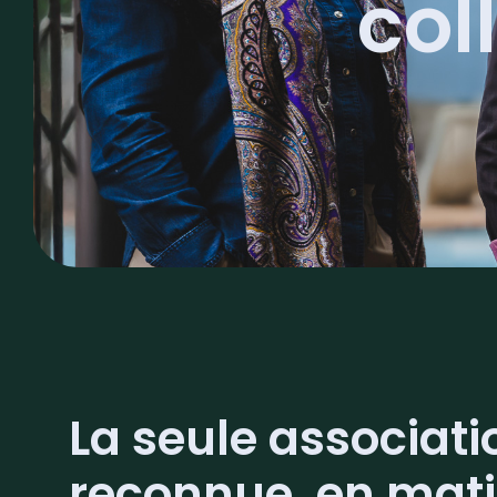
col
La seule associati
reconnue, en mati