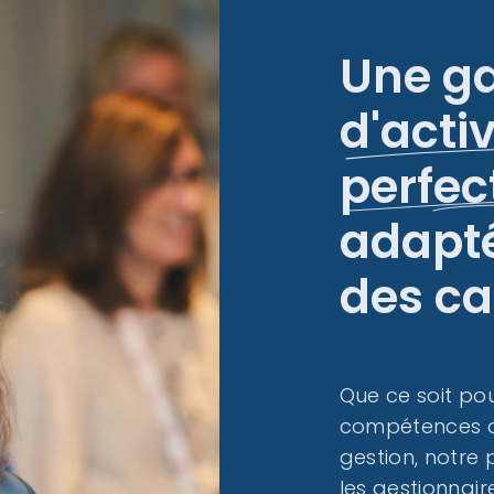
Une g
d'activ
perfe
adapté
des ca
Que ce soit po
compétences o
gestion, notre
les gestionnaire